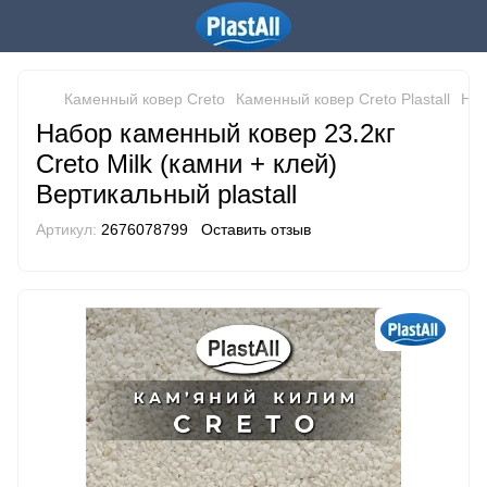
Каменный ковер Creto
Каменный ковер Creto Plastall
Наб
Набор каменный ковер 23.2кг
Creto Milk (камни + клей)
Вертикальный plastall
Артикул:
2676078799
Оставить отзыв