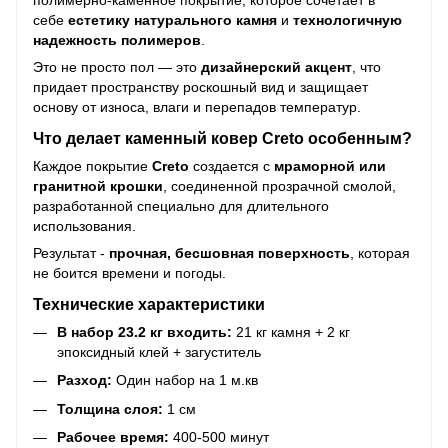
полимерно-каменное покрытие, которое сочетает в
себе
естетику натурального камня
и
технологичную
надежность полимеров
.
Это не просто пол — это
дизайнерский акцент
, что
придает пространству роскошный вид и защищает
основу от износа, влаги и перепадов температур.
Что делает каменный ковер Creto особенным?
Каждое покрытие
Creto
создается с
мраморной или
гранитной крошки
, соединенной прозрачной смолой,
разработанной специально для длительного
использования.
Результат -
прочная, бесшовная поверхность
, которая
не боится времени и погоды.
Технические характеристики
В набор 23.2 кг входить:
21 кг камня + 2 кг
эпоксидный клей + загуститель
Разход:
Один набор на 1 м.кв
Толщина слоя:
1 см
Рабочее время:
400-500 минут