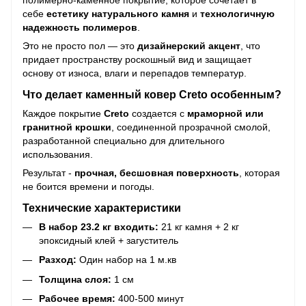
полимерно-каменное покрытие, которое сочетает в
себе
естетику натурального камня
и
технологичную
надежность полимеров
.
Это не просто пол — это
дизайнерский акцент
, что
придает пространству роскошный вид и защищает
основу от износа, влаги и перепадов температур.
Что делает каменный ковер Creto особенным?
Каждое покрытие
Creto
создается с
мраморной или
гранитной крошки
, соединенной прозрачной смолой,
разработанной специально для длительного
использования.
Результат -
прочная, бесшовная поверхность
, которая
не боится времени и погоды.
Технические характеристики
В набор 23.2 кг входить:
21 кг камня + 2 кг
эпоксидный клей + загуститель
Разход:
Один набор на 1 м.кв
Толщина слоя:
1 см
Рабочее время:
400-500 минут