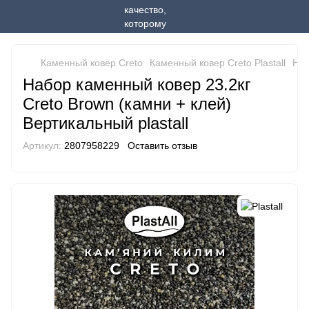
Каменный ковер Creto
Каменный ковер Creto Plastall
Наб
Набор каменный ковер 23.2кг
Creto Brown (камни + клей)
Вертикальный plastall
Артикул:
2807958229
Оставить отзыв