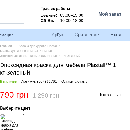
График работы:
Мой заказ
Будние:
09:00–19:00
Сб-Вс:
10:00–18:00
Сравнение
Вход
ормация
Укр
Рус
Главная
Краска для дерева Plastall™
Краска для дерева Plastall™ Plastall
Эпоксидная краска для мебели Plastall™ 1 кг Зеленый
Эпоксидная краска для мебели Plastall™ 1
кг Зеленый
В наличии
Артикул: 3054862761
Оставить отзыв
790 грн
1 290 грн
К сравнению
Выберите цвет