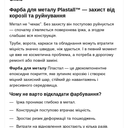
Фарба для металу Plastall™ — захист від
корозії та руйнування
Метал не “чекає”. Без захисту він поступово руйнується
— спочатку з’являється поверхнева іржа, а згодом
слабшає вся конструкція.
Труби, ворота, каркаси та обладнання можуть втратити
міцність значно швидше, ніж здається. І в певний момент
це вже не косметична проблема, а потреба в дорогому
ремонті або повній заміні.
Фарба для металу
Пластал — це двокомпонентне
епоксидне покриття, яке зупиняє корозію і створює
міцний захисний шар, стійкий до навантажень і
агресивного середовища.
Чому не варто відкладати фарбування?
Іржа проникає глибоко в метал.
Конструкція поступово втрачає міцність.
Зростає ризик деформації та пошкоджень.
Витрати на відновлення зростають у кілька разів.