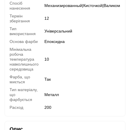
Спосіб
Механизированный|Кисточкой|Валиком
нанесення
Термін
12
зберігання
Тип
Універсальний
використання
Основа фарби
Епоксидна
Мінімальна
робоча
температура
10
навколишнього
середовища
Фарба, що
Так
миється
Тип матеріалу,
що
Металл
фарбується
Расход
200
Опис