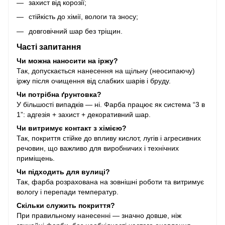
захист від корозії;
стійкість до хімії, вологи та зносу;
довговічний шар без тріщин.
Часті запитання
Чи можна наносити на іржу?
Так, допускається нанесення на щільну (неосипаючу)
іржу після очищення від слабких шарів і бруду.
Чи потрібна ґрунтовка?
У більшості випадків — ні. Фарба працює як система “3 в
1”: адгезія + захист + декоративний шар.
Чи витримує контакт з хімією?
Так, покриття стійке до впливу кислот, лугів і агресивних
речовин, що важливо для виробничих і технічних
приміщень.
Чи підходить для вулиці?
Так, фарба розрахована на зовнішні роботи та витримує
вологу і перепади температур.
Скільки служить покриття?
При правильному нанесенні — значно довше, ніж