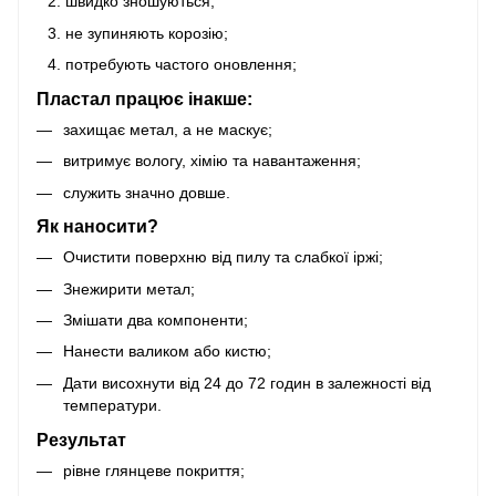
швидко зношуються;
не зупиняють корозію;
потребують частого оновлення;
Пластал працює інакше:
захищає метал, а не маскує;
витримує вологу, хімію та навантаження;
служить значно довше.
Як наносити?
Очистити поверхню від пилу та слабкої іржі;
Знежирити метал;
Змішати два компоненти;
Нанести валиком або кистю;
Дати висохнути від 24 до 72 годин в залежності від
температури.
Результат
рівне глянцеве покриття;