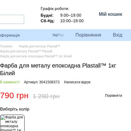
Графік роботи:
Мій кошик
Будні:
9:00–19:00
Сб-Нд:
10:00–18:00
Порівняння
Вхід
інформація
Укр
Рус
Головна
Фарба для металу Plastall™
Фарба для металу Plastall™ Plastall
Фарба для металу епоксидна Plastall™ 1кг Білий
Фарба для металу епоксидна Plastall™ 1кг
Білий
В наявності
Артикул: 3041508373
Написати відгук
790 грн
1 290 грн
Порівняти
Виберіть колір