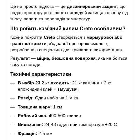
Це не просто підлога — це
дизайнерський акцент
, що
надає простору розкішного вигляду й захищає основу від
зносу, вологи та перепадів температур.
Що робить кам’яний килим Creto особливим?
Кожне покриття
Creto
створюється з
мармурової або
гранітної крихти
, з’єднаної прозорою смолою,
розробленою спеціально для тривалого використання.
Результат —
міцна, безшовна поверхня
, яка не боїться
часу та погоди.
Технічні характеристики
В набір 23,2 кг входить:
21 кг каміння + 2 кг
епоксидний клей + загущувач
Розхід:
Один набір на 1 м.кв
Товщина шару:
1 см
Робочий час:
400-500 хвилин
Висихання:
24-48 годин при температурі +20 С
Фракція:
2-5 мм