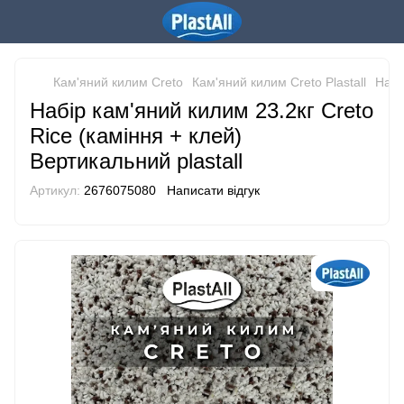
Кам'яний килим Creto
Кам'яний килим Creto Plastall
Набі
Набір кам'яний килим 23.2кг Creto
Rice (каміння + клей)
Вертикальний plastall
Артикул:
2676075080
Написати відгук