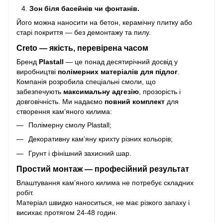
Зон біля басейнів чи фонтанів.
Його можна наносити на бетон, керамічну плитку або
старі покриття — без демонтажу та пилу.
Creto — якість, перевірена часом
Бренд
Plastall
— це понад десятирічний досвід у
виробництві
полімерних матеріалів для підлог
.
Компанія розробила спеціальні смоли, що
забезпечують
максимальну адгезію
, прозорість і
довговічність. Ми надаємо
повний комплект
для
створення кам’яного килима:
Полімерну смолу Plastall;
Декоративну кам’яну крихту різних кольорів;
Грунт і фінішний захисний шар.
Простий монтаж — професійний результат
Влаштування кам’яного килима не потребує складних
робіт.
Матеріал швидко наноситься, не має різкого запаху і
висихає протягом 24-48 годин.