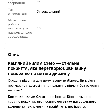
12
зберігання
Тип
Універсальний
використання
Мінімальна
робоча
температура
10
навколишнього
середовища
Опис
Кам’яний килим Creto — стильне
покриття, яке перетворює звичайну
поверхню на витвір дизайну
Сучасне рішення для дому, двору та бізнесу. Ви мрієте
про красиву, довговічну та практичну підлогу без ремонту
на роки?
Кам’яний килим Creto
— це інноваційне полімерно-
кам’яне покриття, яке поєднує
естетику натурального
каменю
та
технологічну надійність полімерів
.