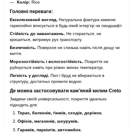
Колір:
Rice
Головні переваги:
Ексклюзивний вигляд.
Натуральна фактура каменю
гармонійно вписується в будь-який інтер’єр чи ландшафт.
Стійкість до навантажень.
Не стирається, не
кришиться, витримує рух транспорту.
Безпечність.
Поверхня не слизька навіть після дощу чи
миття.
Морозостійкість і вологостійкість.
Покриття не
руйнується навіть при різких змінах температур.
Легкість у догляді.
Пил і бруд не вбираються в
структуру, достатньо промити водою.
Де можна застосовувати кам’яний килим Creto
Завдяки своїй універсальності, покриття ідеально
підходить для:
Терас, балконів, ґанків, сходів, доріжок.
Офісів, магазинів, шоурумів.
Гаражів, паркінгів, автомийок.