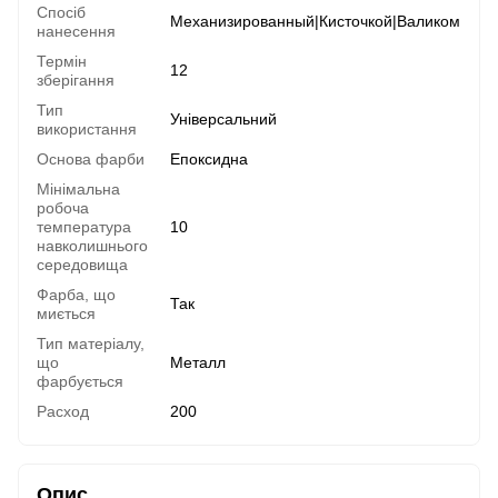
Спосіб
Механизированный|Кисточкой|Валиком
нанесення
Термін
12
зберігання
Тип
Універсальний
використання
Основа фарби
Епоксидна
Мінімальна
робоча
температура
10
навколишнього
середовища
Фарба, що
Так
миється
Тип матеріалу,
що
Металл
фарбується
Расход
200
Опис