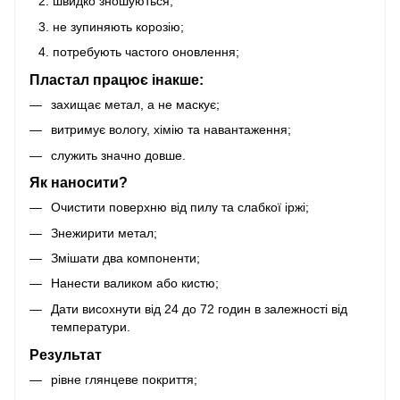
швидко зношуються;
не зупиняють корозію;
потребують частого оновлення;
Пластал працює інакше:
захищає метал, а не маскує;
витримує вологу, хімію та навантаження;
служить значно довше.
Як наносити?
Очистити поверхню від пилу та слабкої іржі;
Знежирити метал;
Змішати два компоненти;
Нанести валиком або кистю;
Дати висохнути від 24 до 72 годин в залежності від
температури.
Результат
рівне глянцеве покриття;