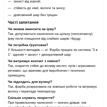
захист від корозії;
стійкість до хімії, вологи та зносу;
довговічний шар без тріщин.
Часті запитання
Чи можна наносити на іржу?
Так, допускається нанесення на щільну (неосипаючу)
іржу після очищення від слабких шарів і бруду.
Чи потрібна ґрунтовка?
У більшості випадків — ні. Фарба працює як система “3 в
1”: адгезія + захист + декоративний шар.
Чи витримує контакт з хімією?
Так, покриття стійке до впливу кислот, лугів і агресивних
речовин, що важливо для виробничих і технічних
приміщень.
Чи підходить для вулиці?
Так, фарба розрахована на зовнішні роботи та витримує
вологу і перепади температур.
Скільки служить покриття?
При правильному нанесенні — значно довше, ніж