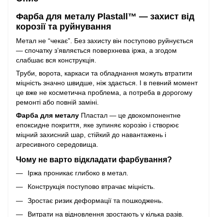
Фарба для металу Plastall™ — захист від
корозії та руйнування
Метал не “чекає”. Без захисту він поступово руйнується
— спочатку з’являється поверхнева іржа, а згодом
слабшає вся конструкція.
Труби, ворота, каркаси та обладнання можуть втратити
міцність значно швидше, ніж здається. І в певний момент
це вже не косметична проблема, а потреба в дорогому
ремонті або повній заміні.
Фарба для металу
Пластал — це двокомпонентне
епоксидне покриття, яке зупиняє корозію і створює
міцний захисний шар, стійкий до навантажень і
агресивного середовища.
Чому не варто відкладати фарбування?
Іржа проникає глибоко в метал.
Конструкція поступово втрачає міцність.
Зростає ризик деформації та пошкоджень.
Витрати на відновлення зростають у кілька разів.